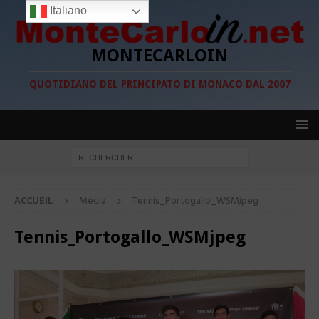
Italiano
MONTECARLOIN
QUOTIDIANO DEL PRINCIPATO DI MONACO DAL 2007
ACCUEIL
Média
Tennis_Portogallo_WSMjpeg
Tennis_Portogallo_WSMjpeg