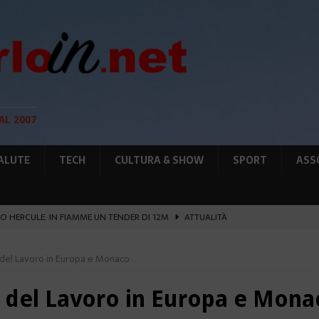
AL 2007
ALUTE
TECH
CULTURA & SHOW
SPORT
ASS
O HERCULE: IN FIAMME UN TENDER DI 12M
ATTUALITÀ
UNTA SULLE NUOVE RISORSE
AMBIENTE
 del Lavoro in Europa e Monaco
GIO DI PLACE D’ARMES
ATTUALITÀ
IA RAFFORZANO LA COOPERAZIONE
ATTUALITÀ
a del Lavoro in Europa e Mona
’ATTENTATO ESPLOSIVO A MONACO SI ESTENDE
ATTUALITÀ