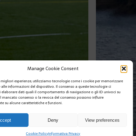
Manage Cookie Consent
le migliori esperienze, utilizziamo tecnologie come i cookie per memorizzare
 alle informazioni del dispositivo. Il consenso a queste tecnologie ci
SUIVANT
i elaborare dati quali il comportamento di navigazione o gli ID univoci su
 Il mancato consenso o la revoca del consenso possono influire
e su alcune caratteristiche e funzioni.
I SIAMO
EDIZIONI MCIN
COOKIE POLICY (EU)
ccept
Deny
View preferences
Cookie Policy
Informativa Privacy