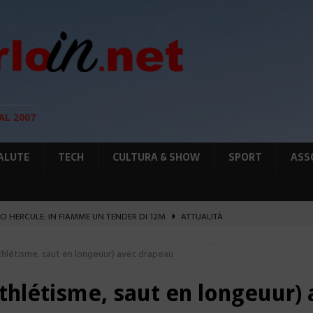
AL 2007
ALUTE
TECH
CULTURA & SHOW
SPORT
ASS
O HERCULE: IN FIAMME UN TENDER DI 12M
ATTUALITÀ
UNTA SULLE NUOVE RISORSE
AMBIENTE
athlétisme, saut en longeuur) avec drapeau
GIO DI PLACE D’ARMES
ATTUALITÀ
IA RAFFORZANO LA COOPERAZIONE
ATTUALITÀ
athlétisme, saut en longeuur
’ATTENTATO ESPLOSIVO A MONACO SI ESTENDE
ATTUALITÀ