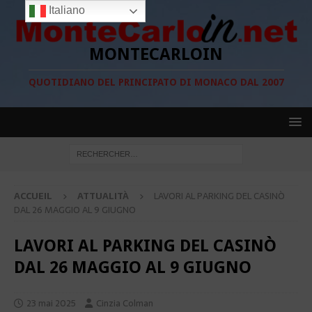
Italiano
MONTECARLOIN
QUOTIDIANO DEL PRINCIPATO DI MONACO DAL 2007
ACCUEIL
ATTUALITÀ
LAVORI AL PARKING DEL CASINÒ
DAL 26 MAGGIO AL 9 GIUGNO
LAVORI AL PARKING DEL CASINÒ
DAL 26 MAGGIO AL 9 GIUGNO
23 mai 2025
Cinzia Colman