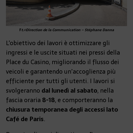
F
t.©Direction de la Communication – Stéphane Danna
L’obiettivo dei lavori è ottimizzare gli
ingressi e le uscite situati nei pressi della
Place du Casino, migliorando il flusso dei
veicoli e garantendo un’accoglienza più
efficiente per tutti gli utenti. I lavori si
svolgeranno
dal lunedì al sabato
, nella
fascia oraria
8-18
, e comporteranno la
chiusura temporanea degli accessi lato
Café de Paris
.