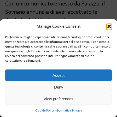
Con un comunicato emesso da Palazzo, il
Sovrano annuncia di aver accettato le
dimissioni di Mettoux, che aveva proposto
Manage Cookie Consent
la sua candidatura.
Per fornire le migliori esperienze, utilizziamo tecnologie come i cookie per
PRÉCÉDENT
memorizzare e/o accedere alle informazioni del dispositivo. Il consenso a
FESTA DEL MUSEO OCEANOGRAFICO SABATO 28
queste tecnologie ci consentirà di elaborare dati quali il comportamento di
GIUGNO
navigazione o gli ID univoci su questo sito. Il mancato consenso o la
revoca del consenso possono influire negativamente su alcune
caratteristiche e funzioni.
SUIVANT
NERITAN SEJAMINI AL MPC: “L’ALBANIA ORA GUARDA
ALL’EUROPA”
Accept
Deny
View preferences
Cookie Policy
Informativa Privacy
Copyright @2019 | by Crivle