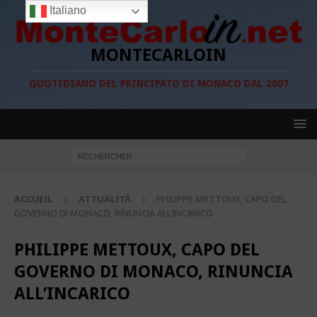
Italiano
MONTECARLOIN
QUOTIDIANO DEL PRINCIPATO DI MONACO DAL 2007
ACCUEIL
ATTUALITÀ
PHILIPPE METTOUX, CAPO DEL
GOVERNO DI MONACO, RINUNCIA ALL’INCARICO
PHILIPPE METTOUX, CAPO DEL
GOVERNO DI MONACO, RINUNCIA
ALL’INCARICO