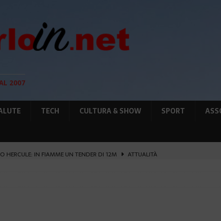
AL 2007
ALUTE
TECH
CULTURA & SHOW
SPORT
ASS
O HERCULE: IN FIAMME UN TENDER DI 12M
ATTUALITÀ
UNTA SULLE NUOVE RISORSE
AMBIENTE
GIO DI PLACE D’ARMES
ATTUALITÀ
IA RAFFORZANO LA COOPERAZIONE
ATTUALITÀ
’ATTENTATO ESPLOSIVO A MONACO SI ESTENDE
ATTUALITÀ