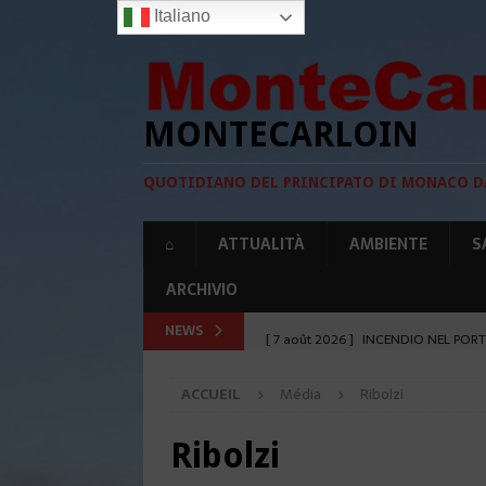
Italiano
MONTECARLOIN
QUOTIDIANO DEL PRINCIPATO DI MONACO D
⌂
ATTUALITÀ
AMBIENTE
S
ARCHIVIO
NEWS
[ 7 août 2026 ]
INCENDIO NEL PORT
[ 7 août 2026 ]
SICCITÀ: MONACO P
ACCUEIL
Média
Ribolzi
[ 6 août 2026 ]
RIAPRE IL PARCHEG
[ 6 août 2026 ]
MONACO E SLOVEN
Ribolzi
[ 8 août 2026 ]
L’INCHIESTA PER L