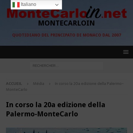
Italiano
MONTECARLOIN
QUOTIDIANO DEL PRINCIPATO DI MONACO DAL 2007
ACCUEIL
Média
In corso la 20a edizione della Palermo-
MonteCarlo
In corso la 20a edizione della
Palermo-MonteCarlo