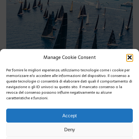
Manage Cookie Consent
Per fornire le migliori esperienze, utilizziamo tecnologie come i cookie per
memorizzare e/o accedere alle informazioni del dispositivo. Il consenso a
queste tecnologie ci consentirà di elaborare dati quali il comportamento di
In corso la 20a edizione della Palermo-MonteCarlo
navigazione o gli ID univoci su questo sito. Il mancato consenso o la
revoca del consenso possono influire negativamente su alcune
In corso la 20a edizione della Palermo-MonteCarlo
caratteristiche e funzioni.
PRÉCÉDENT
SUIVANT
Accept
Deny