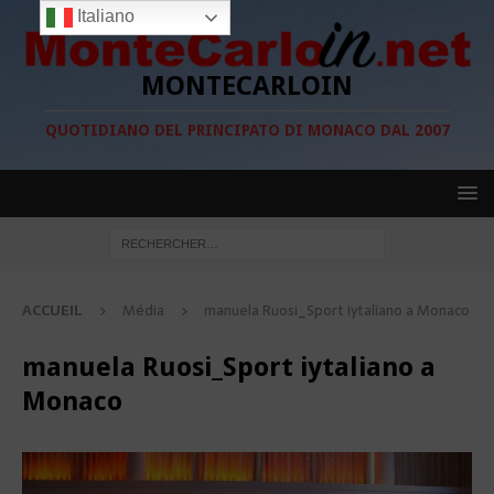
Italiano
MONTECARLOIN
QUOTIDIANO DEL PRINCIPATO DI MONACO DAL 2007
ACCUEIL
Média
manuela Ruosi_Sport iytaliano a Monaco
manuela Ruosi_Sport iytaliano a
Monaco