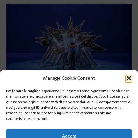
Manage Cookie Consent
Per fornire le migliori esperienze, utilizziamo tecnologie come i cookie per
Successo per il gala dei 50 anni dell’académie Princesse Grace
memorizzare e/o accedere alle informazioni del dispositivo. Il consenso a
diretta da Luca Masala
queste tecnologie ci consentirà di elaborare dati quali il comportamento di
navigazione o gli ID univoci su questo sito. Il mancato consenso o la
Successo per il gala dei 50 anni dell’académie Princesse Grace
revoca del consenso possono influire negativamente su alcune
diretta da Luca Masala
caratteristiche e funzioni.
PRÉCÉDENT
SUIVANT
Accept