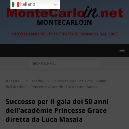
Italiano
MONTECARLOIN
QUOTIDIANO DEL PRINCIPATO DI MONACO DAL 2007
ACCUEIL
Média
Successo per il gala dei 50 anni
dell’académie Princesse Grace diretta da Luca Masala
Successo per il gala dei 50 anni
dell’académie Princesse Grace
diretta da Luca Masala