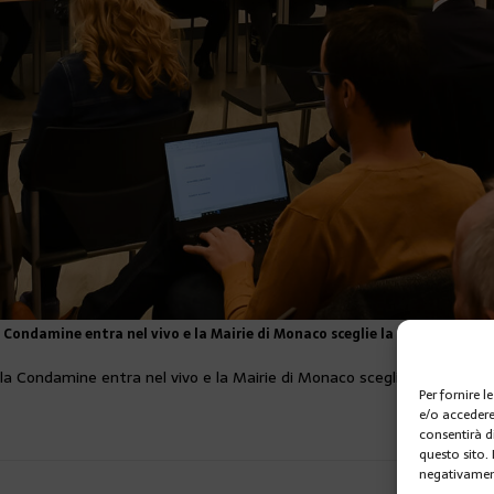
 Condamine entra nel vivo e la Mairie di Monaco sceglie la strada della 
la Condamine entra nel vivo e la Mairie di Monaco sceglie la strada d
Per fornire 
e/o accedere
consentirà d
questo sito.
negativament