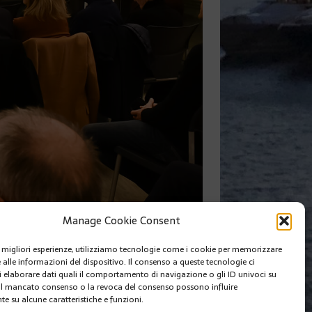
trasparenza e della concertazione.
Manage Cookie Consent
ella trasparenza e della concertazione.
le migliori esperienze, utilizziamo tecnologie come i cookie per memorizzare
 alle informazioni del dispositivo. Il consenso a queste tecnologie ci
i elaborare dati quali il comportamento di navigazione o gli ID univoci su
 Il mancato consenso o la revoca del consenso possono influire
e su alcune caratteristiche e funzioni.