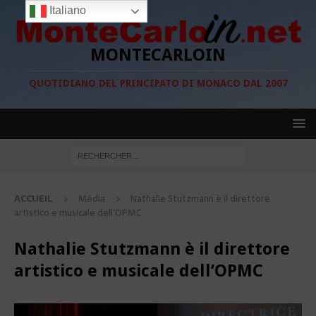
Italiano
MONTECARLOIN
QUOTIDIANO DEL PRINCIPATO DI MONACO DAL 2007
ACCUEIL
Média
Nathalie Stutzmann è il direttore
artistico e musicale dell’OPMC
Nathalie Stutzmann è il direttore
artistico e musicale dell’OPMC