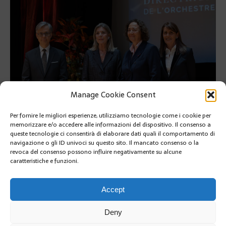
Manage Cookie Consent
Per fornire le migliori esperienze, utilizziamo tecnologie come i cookie per
memorizzare e/o accedere alle informazioni del dispositivo. Il consenso a
queste tecnologie ci consentirà di elaborare dati quali il comportamento di
Nathalie Stutzmann è il direttore artistico e musicale dell’OPMC
navigazione o gli ID univoci su questo sito. Il mancato consenso o la
revoca del consenso possono influire negativamente su alcune
Nathalie Stutzmann è il direttore artistico e musicale
caratteristiche e funzioni.
dell’OPMC
SUIVANT
Accept
Deny