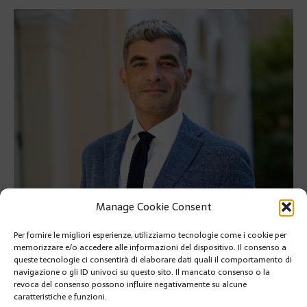
Manage Cookie Consent
Per fornire le migliori esperienze, utilizziamo tecnologie come i cookie per
memorizzare e/o accedere alle informazioni del dispositivo. Il consenso a
Olivier Wenden è il nuovo Direttore del Gabinetto di S.A.S. il
queste tecnologie ci consentirà di elaborare dati quali il comportamento di
Principe Alberto II
navigazione o gli ID univoci su questo sito. Il mancato consenso o la
revoca del consenso possono influire negativamente su alcune
Olivier Wenden è il nuovo Direttore del Gabinetto di S.A.S. il
caratteristiche e funzioni.
Principe Alberto II