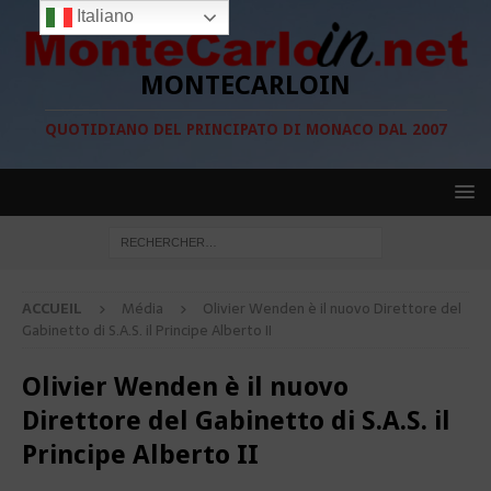
Italiano
MONTECARLOIN
QUOTIDIANO DEL PRINCIPATO DI MONACO DAL 2007
ACCUEIL
Média
Olivier Wenden è il nuovo Direttore del
Gabinetto di S.A.S. il Principe Alberto II
Olivier Wenden è il nuovo
Direttore del Gabinetto di S.A.S. il
Principe Alberto II