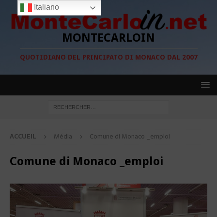
Italiano
MONTECARLOIN
QUOTIDIANO DEL PRINCIPATO DI MONACO DAL 2007
ACCUEIL
Média
Comune di Monaco _emploi
Comune di Monaco _emploi