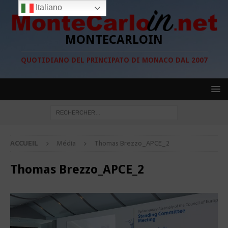
Italiano
MONTECARLOIN
QUOTIDIANO DEL PRINCIPATO DI MONACO DAL 2007
ACCUEIL
Média
Thomas Brezzo_APCE_2
Thomas Brezzo_APCE_2