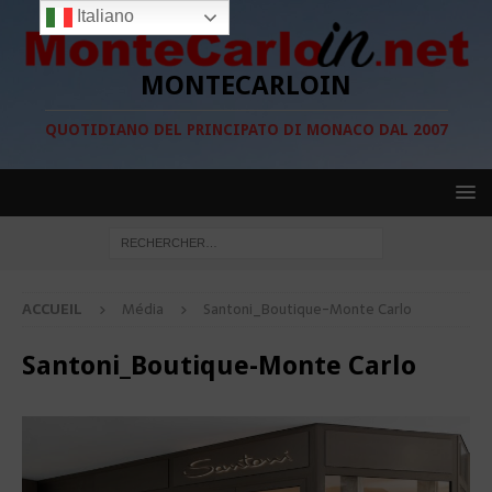
Italiano
MONTECARLOIN
QUOTIDIANO DEL PRINCIPATO DI MONACO DAL 2007
ACCUEIL
Média
Santoni_Boutique-Monte Carlo
Santoni_Boutique-Monte Carlo