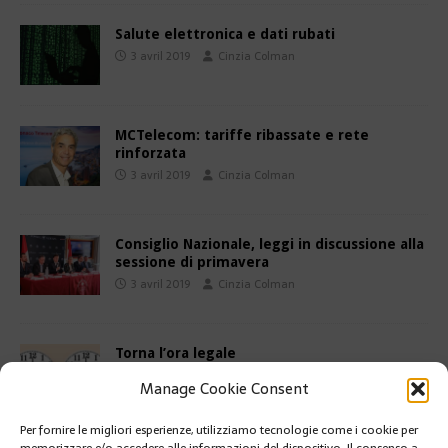
Salute elettronica e dati rubati
3 avril 2019
Cinzia Colman
MCTelecom: tariffe ribassate e rete
rinforzata
3 avril 2019
Cinzia Colman
Consiglio Nazionale, leggi in discussione alla
sessione di primavera
3 avril 2019
Cinzia Colman
Torna l’ora legale
30 mars 2019
Cinzia Colman
Manage Cookie Consent
Per fornire le migliori esperienze, utilizziamo tecnologie come i cookie per