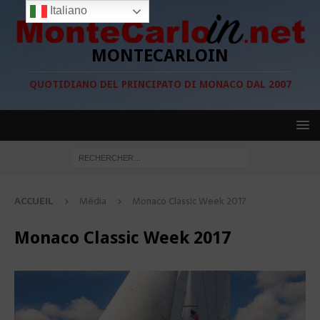
Italiano
MONTECARLOIN
QUOTIDIANO DEL PRINCIPATO DI MONACO DAL 2007
ACCUEIL
Média
Monaco Classic Week 2017
Monaco Classic Week 2017