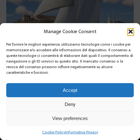
Manage Cookie Consent
Per fornire le migliori esperienze, utilizziamo tecnologie come i cookie per
memorizzare e/o accedere alle informazioni del dispositivo. Il consenso a
queste tecnologie ci consentirà di elaborare dati quali il comportamento di
navigazione o gli ID univoci su questo sito. Il mancato consenso o la
Day 4
revoca del consenso possono influire negativamente su alcune
caratteristiche e funzioni.
PRÉCÉDENT
SUIVANT
Accept
Deny
View preferences
Copyright @2019 | by Crivle
Cookie Policy
Informativa Privacy