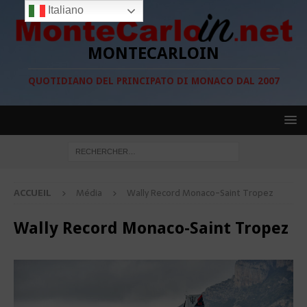
Italiano
MONTECARLOIN
QUOTIDIANO DEL PRINCIPATO DI MONACO DAL 2007
ACCUEIL
Média
Wally Record Monaco-Saint Tropez
Wally Record Monaco-Saint Tropez