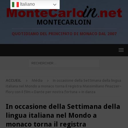
Italiano
MONTECARLOIN
QUOTIDIANO DEL PRINCIPATO DI MONACO DAL 2007
ACCUEIL
Média
In occasione della Settimana della lingua
italiana nel Mondo a monaco torna il registra Massimiliano Finazzer-
Flory con il film « Dante per nostra fortuna » in danza
In occasione della Settimana della
lingua italiana nel Mondo a
monaco torna il registra