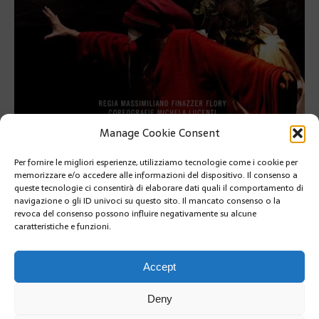
Manage Cookie Consent
In occasione della Settimana della lingua italiana nel Mondo a
Per fornire le migliori esperienze, utilizziamo tecnologie come i cookie per
monaco torna il registra Massimiliano Finazzer-Flory con il film
« Dante per nostra fortuna » in danza
memorizzare e/o accedere alle informazioni del dispositivo. Il consenso a
queste tecnologie ci consentirà di elaborare dati quali il comportamento di
navigazione o gli ID univoci su questo sito. Il mancato consenso o la
In occasione della Settimana della lingua italiana nel Mondo a
revoca del consenso possono influire negativamente su alcune
monaco torna il registra Massimiliano Finazzer-Flory con il film
caratteristiche e funzioni.
« Dante per nostra fortuna » in danza
RETOUR À L'ARTICLE
Accept
Deny