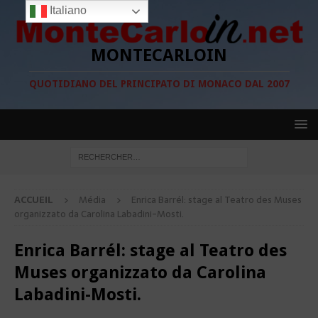
Italiano
MONTECARLOIN
QUOTIDIANO DEL PRINCIPATO DI MONACO DAL 2007
ACCUEIL
Média
Enrica Barrél: stage al Teatro des Muses
organizzato da Carolina Labadini-Mosti.
Enrica Barrél: stage al Teatro des
Muses organizzato da Carolina
Labadini-Mosti.