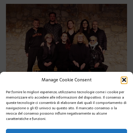
Manage Cookie Consent
Per fornire le migliori esperienze, utilizziamo tecnologie come i cookie per
memorizzare e/o accedere alle informazioni del dispositivo. Il consenso a
Enrica Barrél: stage al Teatro des Muses organizzato da Carolina
queste tecnologie ci consentirà di elaborare dati quali il comportamento di
Labadini-Mosti.
navigazione o gli ID univoci su questo sito. Il mancato consenso o la
revoca del consenso possono influire negativamente su alcune
Enrica Barrél: stage al Teatro des Muses organizzato da
caratteristiche e funzioni.
Carolina Labadini-Mosti.
RETOUR À L'ARTICLE