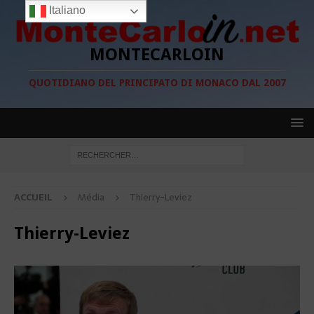
Italiano
MONTECARLOIN
QUOTIDIANO DEL PRINCIPATO DI MONACO DAL 2007
ACCUEIL
Média
Thierry-Leviez
Thierry-Leviez