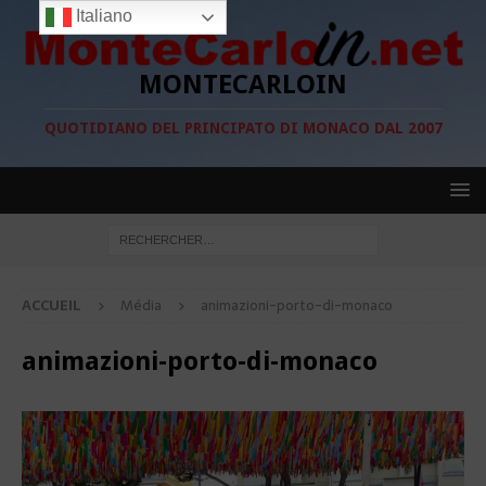
Italiano
MONTECARLOIN
QUOTIDIANO DEL PRINCIPATO DI MONACO DAL 2007
ACCUEIL
Média
animazioni-porto-di-monaco
animazioni-porto-di-monaco