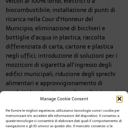
veicoli al 100% ibridi, elettrici o a
biocombustibile; installazione di punti di
ricarica nella Cour d’Honneur del
Municipio; eliminazione di bicchieri e
bottiglie d’acqua in plastica; raccolta
differenziata di carta, cartone e plastica
negli uffici; introduzione di soluzioni per i
mozziconi di sigaretta all’ingresso degli
edifici municipali; riduzione degli sprechi
alimentari e approvvigionamento di
prodotti locali e stagionali per il ristorante
Manage Cookie Consent
municipale.
Per fornire le migliori esperienze, utilizziamo tecnologie come i cookie per
PRÉCÉDENT
memorizzare e/o accedere alle informazioni del dispositivo. Il consenso a
S.A.S. IL PRINCIPE ALBERT II A NEW YORK PER LA 78a
queste tecnologie ci consentirà di elaborare dati quali il comportamento di
ASSEMBLEA GENERALE DELLE NAZIONI UNITE
navigazione o gli ID univoci su questo sito. Il mancato consenso o la