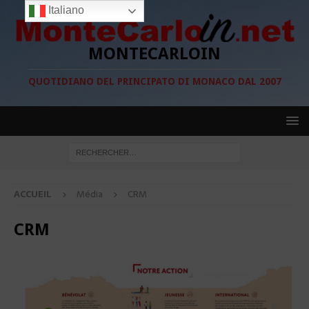
Italiano
MONTECARLOIN
QUOTIDIANO DEL PRINCIPATO DI MONACO DAL 2007
ACCUEIL
Média
CRM
CRM