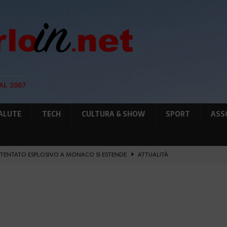
AL 2007
ALUTE
TECH
CULTURA & SHOW
SPORT
ASS
’ATTENTATO ESPLOSIVO A MONACO SI ESTENDE
ATTUALITÀ
O HERCULE: IN FIAMME UN TENDER DI 12M
ATTUALITÀ
UNTA SULLE NUOVE RISORSE
AMBIENTE
GIO DI PLACE D’ARMES
ATTUALITÀ
O: COSA VEDERE E FARE
LIFESTYLE