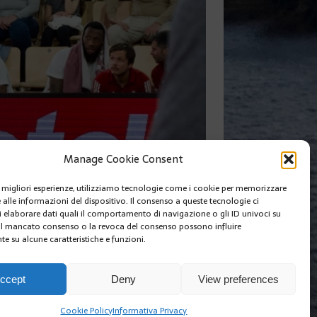
Manage Cookie Consent
le migliori esperienze, utilizziamo tecnologie come i cookie per memorizzare
 alle informazioni del dispositivo. Il consenso a queste tecnologie ci
SUIVANT
i elaborare dati quali il comportamento di navigazione o gli ID univoci su
 Il mancato consenso o la revoca del consenso possono influire
e su alcune caratteristiche e funzioni.
I SIAMO
EDIZIONI MCIN
COOKIE POLICY (EU)
ccept
Deny
View preferences
Cookie Policy
Informativa Privacy