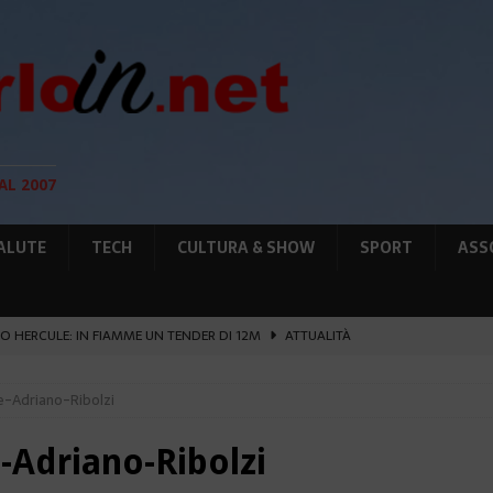
AL 2007
ALUTE
TECH
CULTURA & SHOW
SPORT
ASS
O HERCULE: IN FIAMME UN TENDER DI 12M
ATTUALITÀ
UNTA SULLE NUOVE RISORSE
AMBIENTE
e-Adriano-Ribolzi
GIO DI PLACE D’ARMES
ATTUALITÀ
IA RAFFORZANO LA COOPERAZIONE
ATTUALITÀ
-Adriano-Ribolzi
’ATTENTATO ESPLOSIVO A MONACO SI ESTENDE
ATTUALITÀ