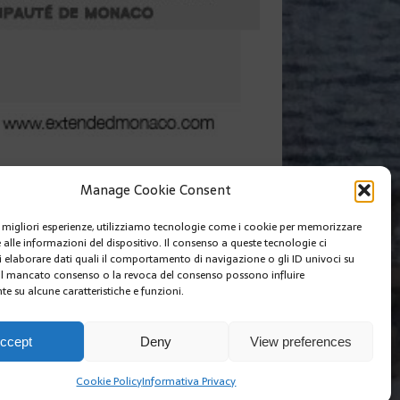
naco.
Manage Cookie Consent
di Monaco.
le migliori esperienze, utilizziamo tecnologie come i cookie per memorizzare
 alle informazioni del dispositivo. Il consenso a queste tecnologie ci
i elaborare dati quali il comportamento di navigazione o gli ID univoci su
 Il mancato consenso o la revoca del consenso possono influire
e su alcune caratteristiche e funzioni.
I SIAMO
EDIZIONI MCIN
COOKIE POLICY (EU)
ccept
Deny
View preferences
Cookie Policy
Informativa Privacy