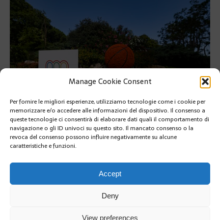
Manage Cookie Consent
Per fornire le migliori esperienze, utilizziamo tecnologie come i cookie per
memorizzare e/o accedere alle informazioni del dispositivo. Il consenso a
queste tecnologie ci consentirà di elaborare dati quali il comportamento di
navigazione o gli ID univoci su questo sito. Il mancato consenso o la
Monaco Capitale Mondiale dello Sport 2025… in fiore
revoca del consenso possono influire negativamente su alcune
caratteristiche e funzioni.
Monaco Capitale Mondiale dello Sport 2025… in fiore
RETOUR À L'ARTICLE
Accept
Deny
View preferences