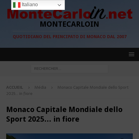
Italiano
MONTECARLOIN
QUOTIDIANO DEL PRINCIPATO DI MONACO DAL 2007
ACCUEIL
Média
Monaco Capitale Mondiale dello Sport
2025… in fiore
Monaco Capitale Mondiale dello
Sport 2025… in fiore