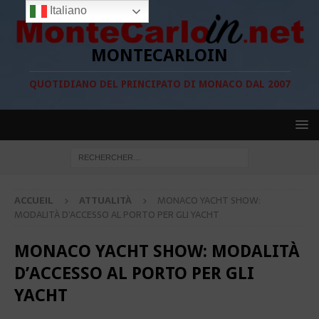
Italiano
MONTECARLOIN
QUOTIDIANO DEL PRINCIPATO DI MONACO DAL 2007
ACCUEIL
ATTUALITÀ
MONACO YACHT SHOW:
MODALITÀ D’ACCESSO AL PORTO PER GLI YACHT
MONACO YACHT SHOW: MODALITÀ
D’ACCESSO AL PORTO PER GLI
YACHT