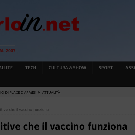
AL 2007
ALUTE
TECH
CULTURA & SHOW
SPORT
ASS
GIO DI PLACE D’ARMES
ATTUALITÀ
IA RAFFORZANO LA COOPERAZIONE
ATTUALITÀ
tive che il vaccino funziona
12 AGOSTO, LE PRECAUZIONI PER OSSERVARLA
AMBIENTE
O, SOSTIENE LA RIFORMA
CULTURA&SHOW
itive che il vaccino funziona
UNTA SULLE NUOVE RISORSE
AMBIENTE