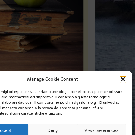
Manage Cookie Consent
le migliori esperienze, utilizziamo tecnologie come i cookie per memorizzare
 alle informazioni del dispositivo. Il consenso a queste tecnologie ci
i elaborare dati quali il comportamento di navigazione o gli ID univoci su
 Il mancato consenso o la revoca del consenso possono influire
e su alcune caratteristiche e funzioni.
I SIAMO
EDIZIONI MCIN
COOKIE POLICY (EU)
ccept
Deny
View preferences