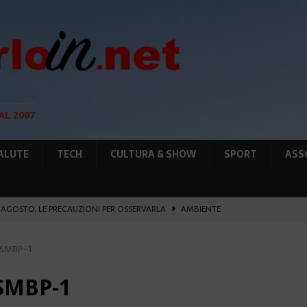
AL 2007
ALUTE
TECH
CULTURA & SHOW
SPORT
ASS
12 AGOSTO, LE PRECAUZIONI PER OSSERVARLA
AMBIENTE
O, SOSTIENE LA RIFORMA
CULTURA&SHOW
-©SMBP-1
eï ad Auschwitz-Birkenau
ATTUALITÀ
L PORTO IL 1° MONACO ATHLETICS FESTIVAL
SPORT
©SMBP-1
IA RAFFORZANO LA COOPERAZIONE
ATTUALITÀ