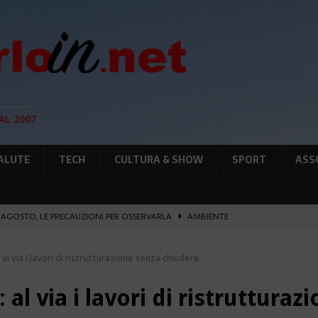
AL 2007
ALUTE
TECH
CULTURA & SHOW
SPORT
ASS
12 AGOSTO, LE PRECAUZIONI PER OSSERVARLA
AMBIENTE
O, SOSTIENE LA RIFORMA
CULTURA&SHOW
al via i lavori di ristrutturazione senza chiudere
eï ad Auschwitz-Birkenau
ATTUALITÀ
L PORTO IL 1° MONACO ATHLETICS FESTIVAL
SPORT
 al via i lavori di ristruttura
IA RAFFORZANO LA COOPERAZIONE
ATTUALITÀ