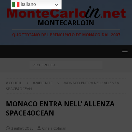
Italiano
MONTECARLOIN
QUOTIDIANO DEL PRINCIPATO DI MONACO DAL 2007
ACCUEIL
AMBIENTE
MONACO ENTRA NELL’ ALLENZA
SPACE4OCEAN
MONACO ENTRA NELL’ ALLENZA
SPACE4OCEAN
2 juillet 2025
Cinzia Colman