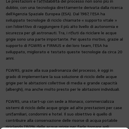
Le prestazioni e l’affidabilità del processo non sono più in
dubbio, con una tecnologia direttamente derivata dalla ricerca
dell’Agenzia Spaziale Europea (ESA). Dal 1987, l’ESA ha
sviluppato tecnologie di riciclo chiamate « supporto vitale »
con l’obiettivo di raggiungere il più alto livello di autonomia e
sicurezza per gli astronauti. Tra, i rifiuti da riciclare le acque
grigie sono una parte importante. Per questo motivo, grazie al
supporto di FGWRS e FIRMUS e dei loro team, l’ESA ha
sviluppato, migliorato e testato queste tecnologie da circa 20
anni.
FGWRS, grazie alla sua padronanza del processo, è oggi in
grado di implementare la sua soluzione di riciclo delle acque
grigie per le abitazioni collettive di media e grande capacità
(alberghi), ma anche molto presto per le abitazioni individuali.
FGWRS, una start-up con sede a Monaco, commercializza
sistemi di riciclo delle acque grigie ad alte prestazioni per case
unifamiliari, condomini e hotel. Il suo obiettivo è quello di
contribuire alla conservazione delle risorse di acqua potabile
riciclando l’80% delle acque grigie per farle tornare agli