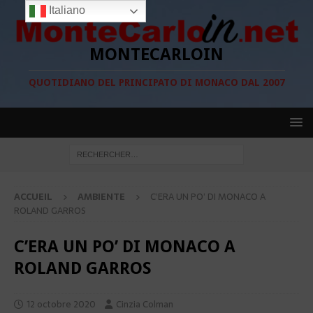
Italiano
MONTECARLOIN
QUOTIDIANO DEL PRINCIPATO DI MONACO DAL 2007
ACCUEIL
AMBIENTE
C’ERA UN PO’ DI MONACO A
ROLAND GARROS
C’ERA UN PO’ DI MONACO A
ROLAND GARROS
12 octobre 2020
Cinzia Colman